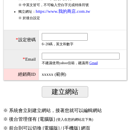
※ 中英文皆可，不可輸入空白字元或特殊符號
https://www.我的商店.com.tw
獨立網址：
※ 於後台設定
*
設定密碼
6~20碼，英文和數字
*
Email
不建議使用yahoo信箱，建議用
Gmail
經銷商ID
xxxxx (範例)
※ 系統會立刻建立網站，接著您就可以編輯網站
※ 後台管理僅有 [電腦版]
(登入在您的網站左下角)
※ 前台則可以切換 [電腦版] / [手機版] 網頁